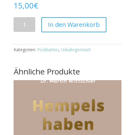
15,00
€
Postkarten
In den Warenkorb
Menge
Kategorien:
Postkarten
,
Unkategorisiert
Ähnliche Produkte