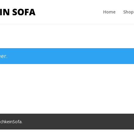
Home
Shop
er.
chkeinSofa.